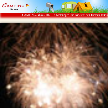
CAMPING-NEWS.DE +++ Meldungen und News zu den Themen Touristik ï¿½ Ca