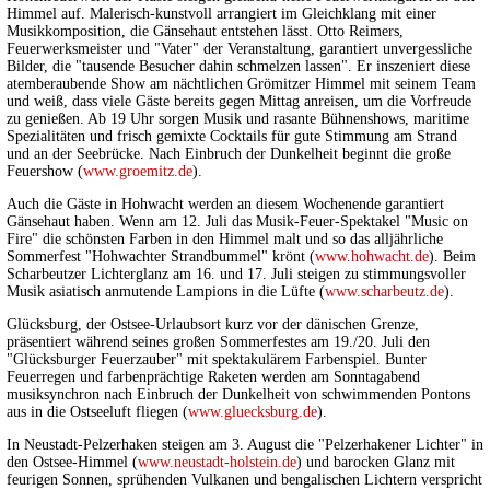
Himmel auf. Malerisch-kunstvoll arrangiert im Gleichklang mit einer
Musikkomposition, die Gänsehaut entstehen lässt. Otto Reimers,
Feuerwerksmeister und "Vater" der Veranstaltung, garantiert unvergessliche
Bilder, die "tausende Besucher dahin schmelzen lassen". Er inszeniert diese
atemberaubende Show am nächtlichen Grömitzer Himmel mit seinem Team
und weiß, dass viele Gäste bereits gegen Mittag anreisen, um die Vorfreude
zu genießen. Ab 19 Uhr sorgen Musik und rasante Bühnenshows, maritime
Spezialitäten und frisch gemixte Cocktails für gute Stimmung am Strand
und an der Seebrücke. Nach Einbruch der Dunkelheit beginnt die große
Feuershow (
www.groemitz.de
).
Auch die Gäste in Hohwacht werden an diesem Wochenende garantiert
Gänsehaut haben. Wenn am 12. Juli das Musik-Feuer-Spektakel "Music on
Fire" die schönsten Farben in den Himmel malt und so das alljährliche
Sommerfest "Hohwachter Strandbummel" krönt (
www.hohwacht.de
). Beim
Scharbeutzer Lichterglanz am 16. und 17. Juli steigen zu stimmungsvoller
Musik asiatisch anmutende Lampions in die Lüfte (
www.scharbeutz.de
).
Glücksburg, der Ostsee-Urlaubsort kurz vor der dänischen Grenze,
präsentiert während seines großen Sommerfestes am 19./20. Juli den
"Glücksburger Feuerzauber" mit spektakulärem Farbenspiel. Bunter
Feuerregen und farbenprächtige Raketen werden am Sonntagabend
musiksynchron nach Einbruch der Dunkelheit von schwimmenden Pontons
aus in die Ostseeluft fliegen (
www.gluecksburg.de
).
In Neustadt-Pelzerhaken steigen am 3. August die "Pelzerhakener Lichter" in
den Ostsee-Himmel (
www.neustadt-holstein.de
) und barocken Glanz mit
feurigen Sonnen, sprühenden Vulkanen und bengalischen Lichtern verspricht