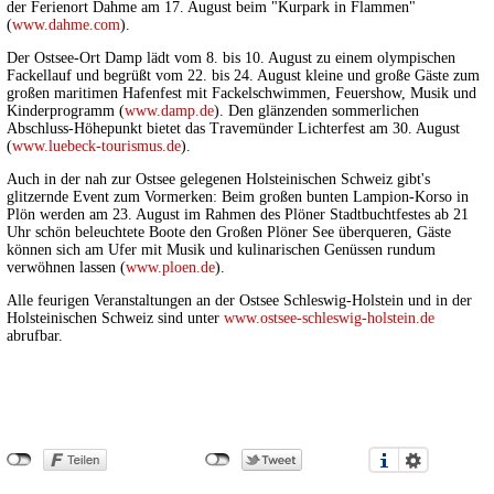
der Ferienort Dahme am 17. August beim "Kurpark in Flammen"
(
www.dahme.com
).
Der Ostsee-Ort Damp lädt vom 8. bis 10. August zu einem olympischen
Fackellauf und begrüßt vom 22. bis 24. August kleine und große Gäste zum
großen maritimen Hafenfest mit Fackelschwimmen, Feuershow, Musik und
Kinderprogramm (
www.damp.de
). Den glänzenden sommerlichen
Abschluss-Höhepunkt bietet das Travemünder Lichterfest am 30. August
(
www.luebeck-tourismus.de
).
Auch in der nah zur Ostsee gelegenen Holsteinischen Schweiz gibt's
glitzernde Event zum Vormerken: Beim großen bunten Lampion-Korso in
Plön werden am 23. August im Rahmen des Plöner Stadtbuchtfestes ab 21
Uhr schön beleuchtete Boote den Großen Plöner See überqueren, Gäste
können sich am Ufer mit Musik und kulinarischen Genüssen rundum
verwöhnen lassen (
www.ploen.de
).
Alle feurigen Veranstaltungen an der Ostsee Schleswig-Holstein und in der
Holsteinischen Schweiz sind unter
www.ostsee-schleswig-holstein.de
abrufbar.