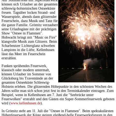
Auf Sommerfeste mit Superfeuerwerk
können sich Urlauber an der gesamten
schleswig-holsteinischen Ostseeküste
freuen. Tagsüber locken Strand- und
Wasserspiele, abends dann glitzernder
Feuerschein, dazu Musik und Tanz für
die ganze Familie. Grömitz verzaubert
seine Urlaubsgäste mit der prächtigen
Show "Ostsee in Flammen".
Hohwacht bringt mit "Music on Fire"
klangvolle Musik zum Glitzern. Beim
Scharbeutzer Lichterglanz schweben
Lampions in die Lüfte, Kellenhusen
lässt das Meer im Feuerschein
erstrahlen.
Funken sprühendes Feuerwerk,
klassisch oder modern untermalt,
können Urlauber im Sommer von
Glücksburg bis Travemünde an der
gesamten Ostseeküste Schleswig-
Holstein erleben. Die glitzernden Höhepunkte in den schönsten Wochen des
Jahres sollte man sich schon jetzt fest in den Terminkalender eintragen. Zum
Beispiel, wenn in Kellenhusen am 7. Juni die "Seebrücke unter
Feuerwolken" erstrahlt und den Gästen ein Super-Sommerfeuerwerk geboten
wird (
www.kellenhusen.de
).
In Grömitz steht am 11. Juli die "Ostsee in Flammen". Beim spektakulärsten
Höhenfeuerwerk der Küste steigen gleißend-helle Feuerwerksfiguren in den