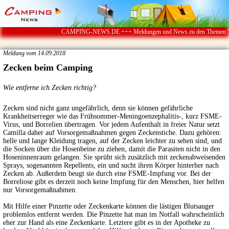
CAMPING-NEWS.DE +++ Meldungen und News zu den Themen Touristi
Meldung vom 14.09.2018
Zecken beim Camping
Wie entferne ich Zecken richtig?
Zecken sind nicht ganz ungefährlich, denn sie können gefährliche
Krankheitserreger wie das Frühsommer-Meningoenzephalitis-, kurz FSME-
Virus, und Borrelien übertragen. Vor jedem Aufenthalt in freier Natur setzt
Camilla daher auf Vorsorgemaßnahmen gegen Zeckenstiche. Dazu gehören:
helle und lange Kleidung tragen, auf der Zecken leichter zu sehen sind, und
die Socken über die Hosenbeine zu ziehen, damit die Parasiten nicht in den
Hoseninnenraum gelangen. Sie sprüht sich zusätzlich mit zeckenabweisenden
Sprays, sogenannten Repellents, ein und sucht ihren Körper hinterher nach
Zecken ab. Außerdem beugt sie durch eine FSME-Impfung vor. Bei der
Borreliose gibt es derzeit noch keine Impfung für den Menschen, hier helfen
nur Vorsorgemaßnahmen.
Mit Hilfe einer Pinzette oder Zeckenkarte können die lästigen Blutsauger
problemlos entfernt werden. Die Pinzette hat man im Notfall wahrscheinlich
eher zur Hand als eine Zeckenkarte. Letztere gibt es in der Apotheke zu