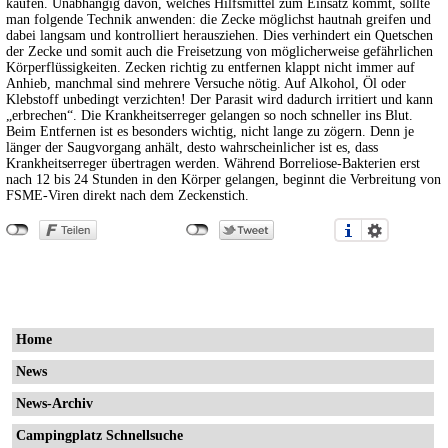
kaufen. Unabhängig davon, welches Hilfsmittel zum Einsatz kommt, sollte
man folgende Technik anwenden: die Zecke möglichst hautnah greifen und
dabei langsam und kontrolliert herausziehen. Dies verhindert ein Quetschen
der Zecke und somit auch die Freisetzung von möglicherweise gefährlichen
Körperflüssigkeiten. Zecken richtig zu entfernen klappt nicht immer auf
Anhieb, manchmal sind mehrere Versuche nötig. Auf Alkohol, Öl oder
Klebstoff unbedingt verzichten! Der Parasit wird dadurch irritiert und kann
„erbrechen“. Die Krankheitserreger gelangen so noch schneller ins Blut.
Beim Entfernen ist es besonders wichtig, nicht lange zu zögern. Denn je
länger der Saugvorgang anhält, desto wahrscheinlicher ist es, dass
Krankheitserreger übertragen werden. Während Borreliose-Bakterien erst
nach 12 bis 24 Stunden in den Körper gelangen, beginnt die Verbreitung von
FSME-Viren direkt nach dem Zeckenstich.
Home
News
News-Archiv
Campingplatz Schnellsuche