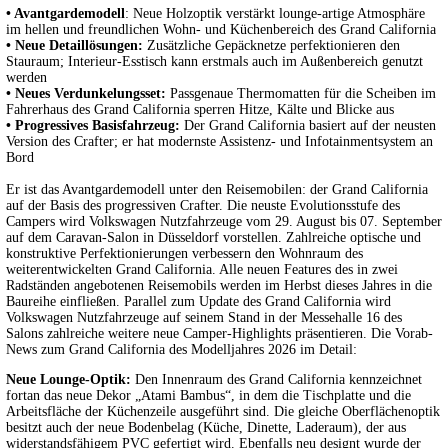
• Avantgardemodell
: Neue Holzoptik verstärkt lounge-artige Atmosphäre
im hellen und freundlichen Wohn- und Küchenbereich des Grand California
• Neue Detaillösungen:
Zusätzliche Gepäcknetze perfektionieren den
Stauraum; Interieur-Esstisch kann erstmals auch im Außenbereich genutzt
werden
• Neues Verdunkelungsset:
Passgenaue Thermomatten für die Scheiben im
Fahrerhaus des Grand California sperren Hitze, Kälte und Blicke aus
• Progressives Basisfahrzeug:
Der Grand California basiert auf der neusten
Version des Crafter; er hat modernste Assistenz- und Infotainmentsystem an
Bord
Er ist das Avantgardemodell unter den Reisemobilen: der Grand California
auf der Basis des progressiven Crafter. Die neuste Evolutionsstufe des
Campers wird Volkswagen Nutzfahrzeuge vom 29. August bis 07. September
auf dem Caravan-Salon in Düsseldorf vorstellen. Zahlreiche optische und
konstruktive Perfektionierungen verbessern den Wohnraum des
weiterentwickelten Grand California. Alle neuen Features des in zwei
Radständen angebotenen Reisemobils werden im Herbst dieses Jahres in die
Baureihe einfließen. Parallel zum Update des Grand California wird
Volkswagen Nutzfahrzeuge auf seinem Stand in der Messehalle 16 des
Salons zahlreiche weitere neue Camper-Highlights präsentieren. Die Vorab-
News zum Grand California des Modelljahres 2026 im Detail:
Neue Lounge-Optik:
Den Innenraum des Grand California kennzeichnet
fortan das neue Dekor „Atami Bambus“, in dem die Tischplatte und die
Arbeitsfläche der Küchenzeile ausgeführt sind. Die gleiche Oberflächenoptik
besitzt auch der neue Bodenbelag (Küche, Dinette, Laderaum), der aus
widerstandsfähigem PVC gefertigt wird. Ebenfalls neu designt wurde der