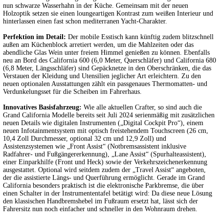
nun schwarze Wasserhahn in der Küche. Gemeinsam mit der neuen
Holzoptik setzen sie einen loungeartigen Kontrast zum weißen Interieur und
hinterlassen einen fast schon mediterranen Yacht-Charakter.
Perfektion im Detail:
Der mobile Esstisch kann künftig zudem blitzschnell
außen am Küchenblock arretiert werden, um die Mahlzeiten oder das
abendliche Glas Wein unter freiem Himmel genießen zu können. Ebenfalls
neu an Bord des California 600 (6,0 Meter, Querschläfer) und California 680
(6,8 Meter, Längsschläfer) sind Gepäcknetze in den Oberschränken, die das
Verstauen der Kleidung und Utensilien jeglicher Art erleichtern. Zu den
neuen optionalen Ausstattungen zählt ein passgenaues Thermomatten- und
Verdunkelungsset für die Scheiben im Fahrerhaus.
Innovatives Basisfahrzeug:
Wie alle aktuellen Crafter, so sind auch die
Grand California Modelle bereits seit Juli 2024 serienmäßig mit zusätzlichen
neuen Details wie digitalen Instrumenten („Digital Cockpit Pro“), einem
neuen Infotainmentsystem mit optisch freistehendem Touchscreen (26 cm,
10,4 Zoll Durchmesser, optional 32 cm und 12,9 Zoll) und
Assistenzsystemen wie „Front Assist“ (Notbremsassistent inklusive
Radfahrer- und Fußgängererkennung), „Lane Assist“ (Spurhalteassistent),
einer Einparkhilfe (Front und Heck) sowie der Verkehrszeichenerkennung
ausgestattet. Optional wird seitdem zudem der „Travel Assist“ angeboten,
der die assistierte Längs- und Querführung ermöglicht. Gerade im Grand
California besonders praktisch ist die elektronische Parkbremse, die über
einen Schalter in der Instrumententafel betätigt wird: Da diese neue Lösung
den klassischen Handbremshebel im Fußraum ersetzt hat, lässt sich der
Fahrersitz nun noch einfacher und schneller in den Wohnraum drehen.