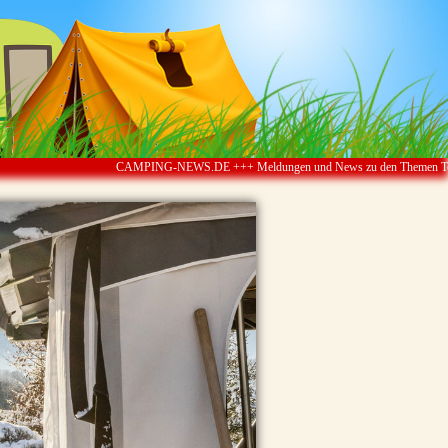
CAMPING-NEWS.DE +++ Meldungen und News zu den Themen Touristik ï¿½ Ca