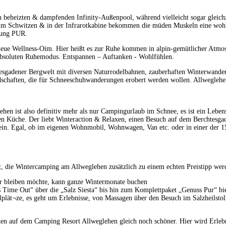
beheizten & dampfenden Infinity-Außenpool, während vielleicht sogar gleichz
zum Schwitzen & in der Infrarotkabine bekommen die müden Muskeln eine wo
nung PUR.
neue Wellness-Oim. Hier heißt es zur Ruhe kommen in alpin-gemütlicher Atmo
absoluten Ruhemodus. Entspannen – Auftanken - Wohlfühlen.
esgadener Bergwelt mit diversen Naturrodelbahnen, zauberhaften Winterwande
ndschaften, die für Schneeschuhwanderungen erobert werden wollen. Allwegleh
n ist also definitiv mehr als nur Campingurlaub im Schnee, es ist ein Leben
en Küche. Der liebt Winteraction & Relaxen, einen Besuch auf dem Berchtesg
n. Egal, ob im eigenen Wohnmobil, Wohnwagen, Van etc. oder in einer der 15
t, die Wintercamping am Allweglehen zusätzlich zu einem echten Preistipp werd
er bleiben möchte, kann ganze Wintermonate buchen
 Time Out“ über die „Salz Siesta“ bis hin zum Komplettpaket „Genuss Pur“ bie
lplät¬ze, es geht um Erlebnisse, von Massagen über den Besuch im Salzheilstoll
den auf dem Camping Resort Allweglehen gleich noch schöner. Hier wird Erle