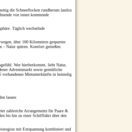
eitig die Schneeflocken rundherum lautlos
hltuende von innen kommende
sphäre. Täglich wechselnde
rwegen, über 100 Kilometern gespurten
en – Natur spüren. Komfort genießen.
sgefühl. Wer hierherkommt, liebt Natur,
adener Adventsmarkt sowie gemütliche
 vorhandenen Mietunterkünfte in heimelig
en lassen:
tet zahlreiche Arrangements für Paare &
en bis hin zu einer Schifffahrt über den
bnisregion mit Entspannung kombiniert und