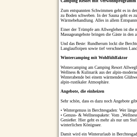
Camping Resort mit Verwöhnprogramm
Zum entspannten Schwimmen geht es in den 
zu Boden schweben. In der Sauna geht es 
Wärmebehandlung. Alles in allem Entspan
Einer der Trümpfe am Allweglehen ist die 
Massageangebote bringen die Gäste in den 
Und das Beste: Rundherum lockt die Bercht
Langlaufloipen sowie tief verschneiten La
Wintercamping mit Wohlfühlfaktor
Wintercamping am Camping Resort Allweglehe
Wellness & Kulinarik aus der alpin-modern
Winterabende bei einem wärmenden Glühwei
alpin-rustikaler Atmosphäre.
Angebote, die einheizen
Sehr schön, dass es dazu noch Angebote gib
• Wintergenuss in Berchtesgaden: Wer läng
• Genuss- & Wellnesspakete: Vom „Wellness
Genießer. Hier geht es mehr als nur um Stel
winterlichen Königssee.
Damit wird ein Winterurlaub in Berchtesga