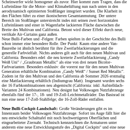
Scheinwerfer wirkt homogener als zuvor. Hier kommt zum Tragen, dass die
Lufteinlässe für die Motor- und Klimabelüftung nun nach unten in den
aerodynamisch optimierten Stoßfänger integriert wurden. Die Klarheit in
den Flächen führt zu einer ikonischeren Gesamtanmutung. Der untere
Bereich im Stoßfänger unterstreicht indes mit seinen zwei horizontalen
Lufteinlässen und einer in Wagenfarbe lackierten Fläche dazwischen die
Breite des Multivan und California. Betont wird dieser Effekt durch neue,
vertikale Air-Curtains ganz außen.
Neue Bulli-Farben und -Felgen: Farben spielten in der Geschichte des Bulli
schon immer eine besondere Rolle. Der Punkt: Kaum eine andere Van-
Baureihe ist ähnlich berühmt für ihre Zweifarblackierungen und die
generelle Farbvielfalt. Nichts anderes gilt auch für den neuen Multivan und
California. Besonders edel: die neu kreierte Zweifarblackierung „Candy
Weiß Uni“ / „Graubraun Metallic“ als eine von drei neuen Bicolor-
Farbvarianten. Besonders exklusiv: die vorerst nur für den neuen Multivan
Generation erhältliche Kombination „Candy Weiß“ / Sunset Red Metallic“.
Zudem ist für den Multivan und den California ab Sommer 2026 erstmalig
eine Mattlackierung erhältlich (Indiumgrau Matt). Insgesamt wurden sechs
der 16 Farbkombinationen neu abgemischt (California: inkl. Aufstelldach-
Varianten 24 Kombinationen). Neu designt hat Volkswagen Nutzfahrzeuge
ebenfalls fünf der 17-, 18- und 19-Zoll-Leichtmetallräder. Das Basisrad ist
nun eine neue 17-Zoll-Stahlfelge; die 16-Zoll-Räder entfallen.
Neue Bulli-Cockpit-Landschaft:
Große Veränderungen gibt es im
Innenraum beider Volkswagen Nutzfahrzeuge. Sofort ins Auge fällt hier die
neu entwickelte Schalttafel mit noch hochwertigeren Oberflächen und
eingearbeiteter Ziernaht. Technisch kennzeichnen die Armaturen unter
anderem eine neue Entwicklungsstufe des „Digital Cockpits“ und eine neue