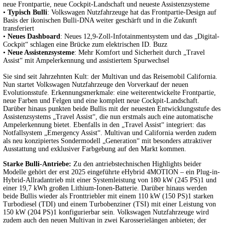
neue Frontpartie, neue Cockpit-Landschaft und neueste Assistenzsysteme
•
Typisch Bulli
: Volkswagen Nutzfahrzeuge hat das Frontpartie-Design auf
Basis der ikonischen Bulli-DNA weiter geschärft und in die Zukunft
transferiert
•
Neues Dashboard
: Neues 12,9-Zoll-Infotainmentsystem und das „Digital-
Cockpit“ schlagen eine Brücke zum elektrischen ID. Buzz
•
Neue Assistenzsysteme
: Mehr Komfort und Sicherheit durch „Travel
Assist“ mit Ampelerkennung und assistiertem Spurwechsel
Sie sind seit Jahrzehnten Kult: der Multivan und das Reisemobil California.
Nun startet Volkswagen Nutzfahrzeuge den Vorverkauf der neuen
Evolutionsstufe. Erkennungsmerkmale: eine weiterentwickelte Frontpartie,
neue Farben und Felgen und eine komplett neue Cockpit-Landschaft.
Darüber hinaus punkten beide Bullis mit der neuesten Entwicklungsstufe des
Assistenzsystems „Travel Assist“, die nun erstmals auch eine automatische
Ampelerkennung bietet. Ebenfalls in den „Travel Assist“ integriert: das
Notfallsystem „Emergency Assist“. Multivan und California werden zudem
als neu konzipiertes Sondermodell „Generation“ mit besonders attraktiver
Ausstattung und exklusiver Farbgebung auf den Markt kommen.
Starke Bulli-Antriebe:
Zu den antriebstechnischen Highlights beider
Modelle gehört der erst 2025 eingeführte eHybrid 4MOTION – ein Plug-in-
Hybrid-Allradantrieb mit einer Systemleistung von 180 kW (245 PS)1 und
einer 19,7 kWh großen Lithium-Ionen-Batterie. Darüber hinaus werden
beide Bullis wieder als Fronttriebler mit einem 110 kW (150 PS)1 starken
Turbodiesel (TDI) und einem Turbobenziner (TSI) mit einer Leistung von
150 kW (204 PS)1 konfigurierbar sein. Volkswagen Nutzfahrzeuge wird
zudem auch den neuen Multivan in zwei Karosserielängen anbieten; der