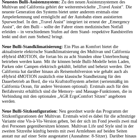
Neuestes Bulli-Assistenzsystem:
Zu den neuen Assistenzsystemen des
Multivan und California gehört der weiterentwickelte „Travel Assist“. Die
neueste Generation des Systems bietet unter anderem erstmals eine
Ampelerkennung und ermöglicht auf der Autobahn einen assistierten
Spurwechsel. In den „Travel Assist“ integriert ist erneut der „Emergency
Assist“, der den Bulli – sollte der Fahrer einen medizinischen Notfall
erleiden – in verschiedenen Stufen auf dem Stand- respektive Randstreifen
lenkt und dort zum Stehen2 bringt.
Neue Bulli-Standklimatisierung:
Ein Plus an Komfort bietet die
aktualisierte elektrische Standklimatisierung des Multivan und California
eHybrid 4MOTION, die fortan bis zu acht Stunden ohne Unterbrechung
betrieben werden kann. Mit ihr können beide Bulli-Modelle beim Laden,
Parken oder Campen elektrisch gekühlt, belüftet und beheizt werden. Der
California hat darüber hinaus als Reisemobilversion wie gehabt auch als
eHybrid 4MOTION zusätzlich eine klassische Standheizung für den
Dauerbetrieb an Bord, die via Kraftstoffsystem arbeitet (serienmäßig im
California Ocean, für andere Versionen optional). Erstmals auch für den
Beifahrersitz erhältlich sind die Memory- und Massage-Funktionen, die in
Verbindung mit den optionalen „AGR ErgoComfort Sitzen“ angeboten
werden.
Neue Bulli-Sitzkonfiguration:
Neu geordnet wurde das Programm der
Sitzkonfigurationen der Multivan. Erstmals wird es dabei für die achtsitzige
Variante eine Vis-à-Vis-Version geben, bei der sich im Fond jeweils zwei mal
drei Personen gegenübersitzen können. Multivan Life und Style sind in der
zweiten Sitzreihe künftig bereits mit zwei Armlehnen auf beiden Seiten
anstatt nur auf einer Seite ausgestattet (Ausnahme: 8-Sitzer). Darüber hinaus