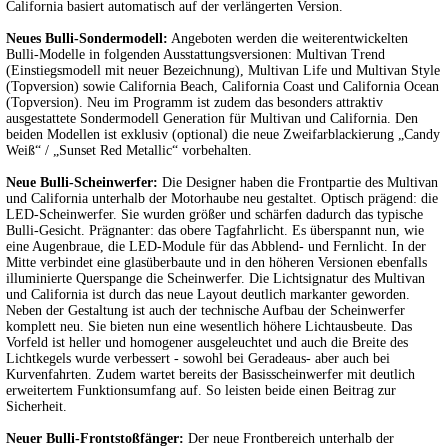
California basiert automatisch auf der verlängerten Version.
Neues Bulli-Sondermodell:
Angeboten werden die weiterentwickelten
Bulli-Modelle in folgenden Ausstattungsversionen: Multivan Trend
(Einstiegsmodell mit neuer Bezeichnung), Multivan Life und Multivan Style
(Topversion) sowie California Beach, California Coast und California Ocean
(Topversion). Neu im Programm ist zudem das besonders attraktiv
ausgestattete Sondermodell Generation für Multivan und California. Den
beiden Modellen ist exklusiv (optional) die neue Zweifarblackierung „Candy
Weiß“ / „Sunset Red Metallic“ vorbehalten.
Neue Bulli-Scheinwerfer:
Die Designer haben die Frontpartie des Multivan
und California unterhalb der Motorhaube neu gestaltet. Optisch prägend: die
LED-Scheinwerfer. Sie wurden größer und schärfen dadurch das typische
Bulli-Gesicht. Prägnanter: das obere Tagfahrlicht. Es überspannt nun, wie
eine Augenbraue, die LED-Module für das Abblend- und Fernlicht. In der
Mitte verbindet eine glasüberbaute und in den höheren Versionen ebenfalls
illuminierte Querspange die Scheinwerfer. Die Lichtsignatur des Multivan
und California ist durch das neue Layout deutlich markanter geworden.
Neben der Gestaltung ist auch der technische Aufbau der Scheinwerfer
komplett neu. Sie bieten nun eine wesentlich höhere Lichtausbeute. Das
Vorfeld ist heller und homogener ausgeleuchtet und auch die Breite des
Lichtkegels wurde verbessert - sowohl bei Geradeaus- aber auch bei
Kurvenfahrten. Zudem wartet bereits der Basisscheinwerfer mit deutlich
erweitertem Funktionsumfang auf. So leisten beide einen Beitrag zur
Sicherheit.
Neuer Bulli-Frontstoßfänger:
Der neue Frontbereich unterhalb der