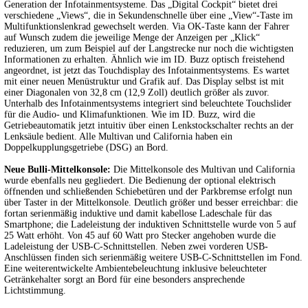
Generation der Infotainmentsysteme. Das „Digital Cockpit“ bietet drei
verschiedene „Views“, die in Sekundenschnelle über eine „View“-Taste im
Multifunktionslenkrad gewechselt werden. Via OK-Taste kann der Fahrer
auf Wunsch zudem die jeweilige Menge der Anzeigen per „Klick“
reduzieren, um zum Beispiel auf der Langstrecke nur noch die wichtigsten
Informationen zu erhalten. Ähnlich wie im ID. Buzz optisch freistehend
angeordnet, ist jetzt das Touchdisplay des Infotainmentsystems. Es wartet
mit einer neuen Menüstruktur und Grafik auf. Das Display selbst ist mit
einer Diagonalen von 32,8 cm (12,9 Zoll) deutlich größer als zuvor.
Unterhalb des Infotainmentsystems integriert sind beleuchtete Touchslider
für die Audio- und Klimafunktionen. Wie im ID. Buzz, wird die
Getriebeautomatik jetzt intuitiv über einen Lenkstockschalter rechts an der
Lenksäule bedient. Alle Multivan und California haben ein
Doppelkupplungsgetriebe (DSG) an Bord.
Neue Bulli-Mittelkonsole:
Die Mittelkonsole des Multivan und California
wurde ebenfalls neu gegliedert. Die Bedienung der optional elektrisch
öffnenden und schließenden Schiebetüren und der Parkbremse erfolgt nun
über Taster in der Mittelkonsole. Deutlich größer und besser erreichbar: die
fortan serienmäßig induktive und damit kabellose Ladeschale für das
Smartphone; die Ladeleistung der induktiven Schnittstelle wurde von 5 auf
25 Watt erhöht. Von 45 auf 60 Watt pro Stecker angehoben wurde die
Ladeleistung der USB-C-Schnittstellen. Neben zwei vorderen USB-
Anschlüssen finden sich serienmäßig weitere USB-C-Schnittstellen im Fond.
Eine weiterentwickelte Ambientebeleuchtung inklusive beleuchteter
Getränkehalter sorgt an Bord für eine besonders ansprechende
Lichtstimmung.