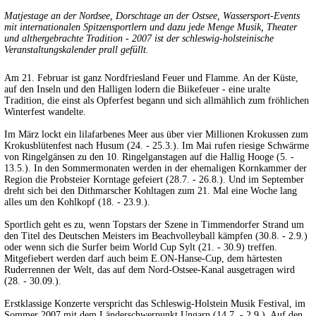
Matjestage an der Nordsee, Dorschtage an der Ostsee, Wassersport-Events
mit internationalen Spitzensportlern und dazu jede Menge Musik, Theater
und althergebrachte Tradition - 2007 ist der schleswig-holsteinische
Veranstaltungskalender prall gefüllt.
Am 21. Februar ist ganz Nordfriesland Feuer und Flamme. An der Küste,
auf den Inseln und den Halligen lodern die Biikefeuer - eine uralte
Tradition, die einst als Opferfest begann und sich allmählich zum fröhlichen
Winterfest wandelte.
Im März lockt ein lilafarbenes Meer aus über vier Millionen Krokussen zum
Krokusblütenfest nach Husum (24. - 25.3.). Im Mai rufen riesige Schwärme
von Ringelgänsen zu den 10. Ringelganstagen auf die Hallig Hooge (5. -
13.5.). In den Sommermonaten werden in der ehemaligen Kornkammer der
Region die Probsteier Korntage gefeiert (28.7. - 26.8.). Und im September
dreht sich bei den Dithmarscher Kohltagen zum 21. Mal eine Woche lang
alles um den Kohlkopf (18. - 23.9.).
Sportlich geht es zu, wenn Topstars der Szene in Timmendorfer Strand um
den Titel des Deutschen Meisters im Beachvolleyball kämpfen (30.8. - 2.9.)
oder wenn sich die Surfer beim World Cup Sylt (21. - 30.9) treffen.
Mitgefiebert werden darf auch beim E.ON-Hanse-Cup, dem härtesten
Ruderrennen der Welt, das auf dem Nord-Ostsee-Kanal ausgetragen wird
(28. - 30.09.).
Erstklassige Konzerte verspricht das Schleswig-Holstein Musik Festival, im
Sommer 2007 mit dem Länderschwerpunkt Ungarn (14.7. - 2.9.). Auf den