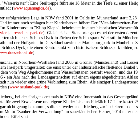
"Wasserkrater": Eine Steiltreppe führt sie 18 Meter in die Tiefe zu einer Heilq
ntlädt (
www.aquamagica.de
).
her erfolgreichste Laga in NRW fand 2001 in Oelde im Münsterland statt: 2,2
nd immer noch schlagen hier Kinderherzen höher: Der "Vier-Jahreszeiten-Park"
. Im Kindermuseum "Klipp Klapp", beheimatet in einer historischen Wasserm
ier-jahreszeiten-park.de
). Gleich sieben Standorte gab es bei der ersten deze
tierten sich neben Schloss Dyck in Jüchen der Schlosspark Wickrath in Mönch
nrath und der Hofgarten in Düsseldorf sowie der Marienburgpark in Monheim. Z
in Schloss Dyck, die einen Kontrapunkt zum historischern Schlosspark bilden, 
ww.duesseldorf.de
).
enschau in Nordrhein-Westfalen fand 2003 in Gronau (Münsterland) und Losser 
em Inselpark umgestaltet; die einst unter der Industriefläche fließende Dinkel 
 in dem vom Weg Abgekommene mit Wasserfontänen bestraft werden, und das 1
6 - ein Jahr nach der Landesgartenschau auf einem eigens abgedichteten Altlas
Stadt nun wieder eine grüne Verbindung zum Rhein. Als einziger Landesgartensc
den (
www.neuland-park.de
).
etberg, bei der übrigens erstmals in NRW eine Innenstadt in das Gesamtgelände
e für zwei Erwachsene und eigene Kinder bis einschließlich 17 Jahre kostet 2
gar nicht genug bekommt, sollte entweder nach Rietberg zurückkehren - oder 
dem Motto "Zauber der Verwandlung" im sauerländischen Hemer, 2014 unter de
n der Eifel statt.