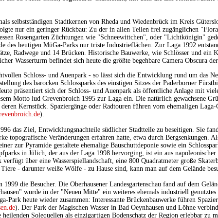
ls selbstständigen Stadtkernen von Rheda und Wiedenbrück im Kreis Gütersloh
lgte nur ein geringer Rückbau: Zu der in allen Teilen frei zugänglichen "Flora
essen Rosengarten Züchtungen wie "Schneewittchen", oder "Lichtkönigin" ged
 des heutigen MüGa-Parks nur triste Industrieflächen. Zur Laga 1992 entstan
ätze, Radwege und 14 Brücken. Historische Bauwerke, wie Schlösser und ein Klo
icher Wasserturm befindet sich heute die größte begehbare Camera Obscura der
htvollen Schloss- und Auenpark - so lässt sich die Entwicklung rund um das N
tellung des barocken Schlossparks des einstigen Sitzes der Paderborner Fürstb
te präsentiert sich der Schloss- und Auenpark als öffentliche Anlage mit viel
iesem Motto lud Grevenbroich 1995 zur Laga ein. Die natürlich gewachsene Grü
te deren Kernstück. Spaziergänge oder Radtouren führen vom ehemaligen Laga-
evenbroich.de
).
96 das Ziel, Entwicklungsnachteile südlicher Stadtteile zu beseitigen. Sie fand
rke topografische Veränderungen erfahren hatte, etwa durch Bergsenkungen. Als
iner zur Pyramide gestaltete ehemalige Bauschuttdeponie sowie ein Schlosspa
fparks in Jülich, der aus der Laga 1998 hervorging, ist ein aus napoleonisch
 verfügt über eine Wasserspiellandschaft, eine 800 Quadratmeter große Skaterb
 Tiere - darunter weiße Wölfe - zu Hause sind, kann man auf dem Gelände bes
en 1999 die Besucher. Die Oberhausener Landesgartenschau fand auf dem Gelä
hausen" wurde in der "Neuen Mitte" ein weiteres ehemals industriell genutztes 
Olga-Park heute wieder zusammen: Interessante Brückenbauwerke führen Spazie
en.de
). Der Park der Magischen Wasser in Bad Oeynhausen und Löhne verbinde
 heilenden Solequellen als einzigartigen Bodenschatz der Region erlebbar zu