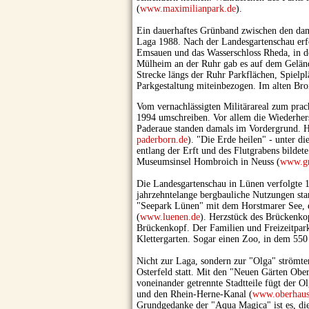
(
www.maximilianpark.de
).
Ein dauerhaftes Grünband zwischen den dama
Laga 1988. Nach der Landesgartenschau erfo
Emsauen und das Wasserschloss Rheda, in d
Mülheim an der Ruhr gab es auf dem Gelände
Strecke längs der Ruhr Parkflächen, Spielpl
Parkgestaltung miteinbezogen. Im alten Bro
Vom vernachlässigten Militärareal zum prac
1994 umschreiben. Vor allem die Wiederhers
Paderaue standen damals im Vordergrund. Heu
paderborn.de
). "Die Erde heilen" - unter d
entlang der Erft und des Flutgrabens bilde
Museumsinsel Hombroich in Neuss (
www.gr
Die Landesgartenschau in Lünen verfolgte 19
jahrzehntelange bergbauliche Nutzungen sta
"Seepark Lünen" mit dem Horstmarer See, e
(
www.luenen.de
). Herzstück des Brückenkop
Brückenkopf. Der Familien und Freizeitpark
Klettergarten. Sogar einen Zoo, in dem 550
Nicht zur Laga, sondern zur "Olga" strömt
Osterfeld statt. Mit den "Neuen Gärten Ober
voneinander getrennte Stadtteile fügt der 
und den Rhein-Herne-Kanal (
www.oberhaus
Grundgedanke der "Aqua Magica" ist es, die