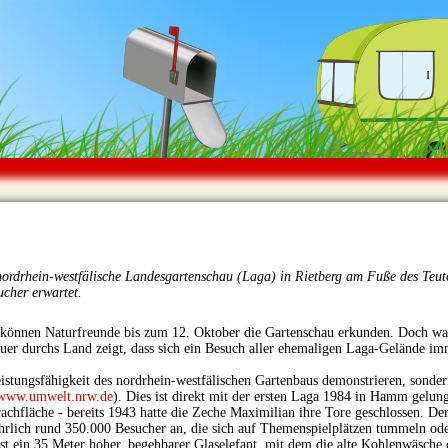
 nordrhein-westfälische Landesgartenschau (Laga) in Rietberg am Fuße des Teut
cher erwartet.
önnen Naturfreunde bis zum 12. Oktober die Gartenschau erkunden. Doch was 
er durchs Land zeigt, dass sich ein Besuch aller ehemaligen Laga-Gelände im
eistungsfähigkeit des nordrhein-westfälischen Gartenbaus demonstrieren, sonde
www.umwelt.nrw.de
). Dies ist direkt mit der ersten Laga 1984 in Hamm gelun
achfläche - bereits 1943 hatte die Zeche Maximilian ihre Tore geschlossen. D
jährlich rund 350.000 Besucher an, die sich auf Themenspielplätzen tummeln o
st ein 35 Meter hoher, begehbarer Glaselefant, mit dem die alte Kohlenwäsche