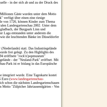
uelle - in der sich ab und zu der Druck des
3 Millionen Gäste wurden unter dem Motto
 verfügt über einen eine riesige
ühle von 1726, können Kinder zum Thema
ntralen Landesgartenschau 2002. Unter dem
engladbach, der Burgpark Linn und
ur Laga entstanden unter anderem die
sowie die leuchtenden Bänke im Düsseldorfer
(Niederlande) statt. Das Industriegelände
wurde frei gelegt. Zu den Highlights des
994 eröffnete "rock'n'popmuseum"
tgelände - der "Neuland-Park" eröffnet. Mit
hau-Park ist er bislang in das Europäische
 integriert wurde. Eine Tageskarte kostet
5 Euro (
www.landesgartenschau-
sich schon die nächsten Landesgartenschauen
m Motto "Zülpicher Jahrtausendgärten - Von