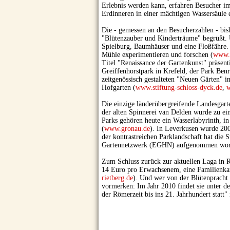
Erlebnis werden kann, erfahren Besucher im 
Erdinneren in einer mächtigen Wassersäule e
Die - gemessen an den Besucherzahlen - bis
"Blütenzauber und Kinderträume" begrüßt. U
Spielburg, Baumhäuser und eine Floßfähre
Mühle experimentieren und forschen (
www.v
Titel "Renaissance der Gartenkunst" präsen
Greiffenhorstpark in Krefeld, der Park Be
zeitgenössisch gestalteten "Neuen Gärten" 
Hofgarten (
www.stiftung-schloss-dyck.de
,
w
Die einzige länderübergreifende Landesgart
der alten Spinnerei van Delden wurde zu ein
Parks gehören heute ein Wasserlabyrinth,
(
www.gronau.de
). In Leverkusen wurde 200
der kontrastreichen Parklandschaft hat die 
Gartennetzwerk (EGHN) aufgenommen wor
Zum Schluss zurück zur aktuellen Laga in Ri
14 Euro pro Erwachsenem, eine Familienkart
rietberg.de
). Und wer von der Blütenpracht 
vormerken: Im Jahr 2010 findet sie unter 
der Römerzeit bis ins 21. Jahrhundert statt" i