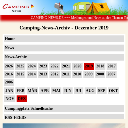
CAMPING-NEWS.DE +++ Meldungen und News zu den Themen Touristik ï
Camping-News-Archiv - Dezember 2019
Home
News
News-Archiv
2026
2025
2024
2023
2022
2021
2020
2019
2018
2017
2016
2015
2014
2013
2012
2011
2010
2009
2008
2007
2006
JAN
FEB
MÄR
APR
MAI
JUN
JUL
AUG
SEP
OKT
NOV
DEZ
Campingplatz Schnellsuche
RSS-FEEDS
Impressum