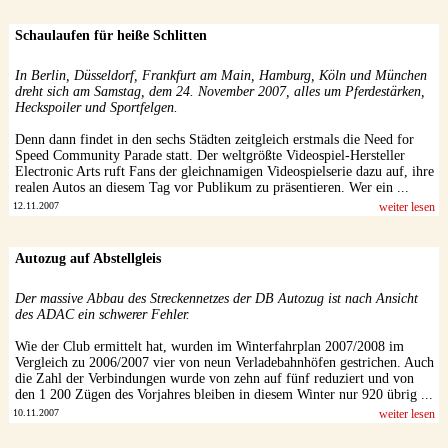
Schaulaufen für heiße Schlitten
In Berlin, Düsseldorf, Frankfurt am Main, Hamburg, Köln und München
dreht sich am Samstag, dem 24. November 2007, alles um Pferdestärken,
Heckspoiler und Sportfelgen.
Denn dann findet in den sechs Städten zeitgleich erstmals die Need for
Speed Community Parade statt. Der weltgrößte Videospiel-Hersteller
Electronic Arts ruft Fans der gleichnamigen Videospielserie dazu auf, ihre
realen Autos an diesem Tag vor Publikum zu präsentieren. Wer ein ...
12.11.2007
weiter lesen
Autozug auf Abstellgleis
Der massive Abbau des Streckennetzes der DB Autozug ist nach Ansicht
des ADAC ein schwerer Fehler.
Wie der Club ermittelt hat, wurden im Winterfahrplan 2007/2008 im
Vergleich zu 2006/2007 vier von neun Verladebahnhöfen gestrichen. Auch
die Zahl der Verbindungen wurde von zehn auf fünf reduziert und von
den 1 200 Zügen des Vorjahres bleiben in diesem Winter nur 920 übrig ...
10.11.2007
weiter lesen