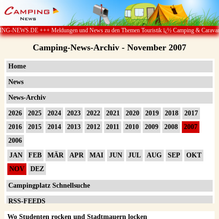
ungen und News zu den Themen Touristik ï¿½ Camping & Caravan ï¿½ Campingplï¿½tze
Camping-News-Archiv - November 2007
Home
News
News-Archiv
2026
2025
2024
2023
2022
2021
2020
2019
2018
2017
2016
2015
2014
2013
2012
2011
2010
2009
2008
2007
2006
JAN
FEB
MÄR
APR
MAI
JUN
JUL
AUG
SEP
OKT
NOV
DEZ
Campingplatz Schnellsuche
RSS-FEEDS
Wo Studenten rocken und Stadtmauern locken
Impressum