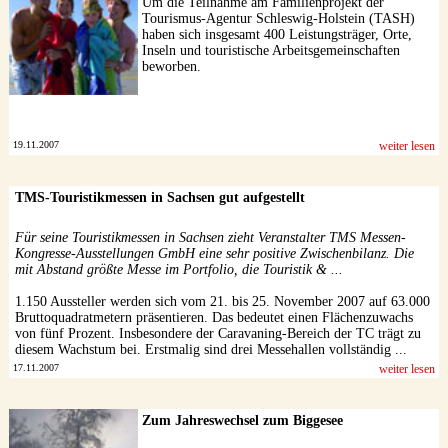
Um die Teilnahme am Familienprojekt der
Tourismus-Agentur Schleswig-Holstein (TASH)
haben sich insgesamt 400 Leistungsträger, Orte,
Inseln und touristische Arbeitsgemeinschaften
beworben.
19.11.2007
weiter lesen
TMS-Touristikmessen in Sachsen gut aufgestellt
Für seine Touristikmessen in Sachsen zieht Veranstalter TMS Messen-
Kongresse-Ausstellungen GmbH eine sehr positive Zwischenbilanz. Die
mit Abstand größte Messe im Portfolio, die Touristik & ...
1.150 Aussteller werden sich vom 21. bis 25. November 2007 auf 63.000
Bruttoquadratmetern präsentieren. Das bedeutet einen Flächenzuwachs
von fünf Prozent. Insbesondere der Caravaning-Bereich der TC trägt zu
diesem Wachstum bei. Erstmalig sind drei Messehallen vollständig ...
17.11.2007
weiter lesen
Zum Jahreswechsel zum Biggesee