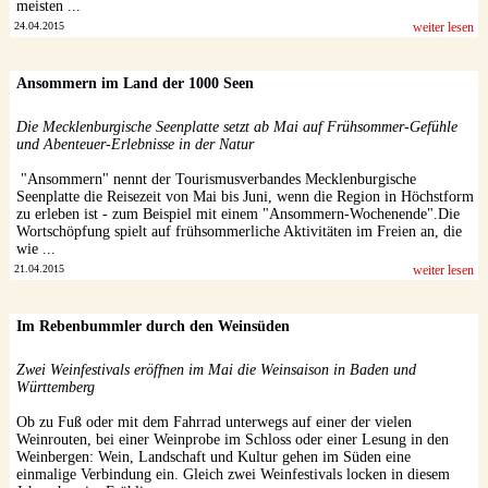
meisten ...
24.04.2015
weiter lesen
Ansommern im Land der 1000 Seen
Die Mecklenburgische Seenplatte setzt ab Mai auf Frühsommer-Gefühle
und Abenteuer-Erlebnisse in der Natur
"Ansommern" nennt der Tourismusverbandes Mecklenburgische
Seenplatte die Reisezeit von Mai bis Juni, wenn die Region in Höchstform
zu erleben ist - zum Beispiel mit einem "Ansommern-Wochenende".Die
Wortschöpfung spielt auf frühsommerliche Aktivitäten im Freien an, die
wie ...
21.04.2015
weiter lesen
Im Rebenbummler durch den Weinsüden
Zwei Weinfestivals eröffnen im Mai die Weinsaison in Baden und
Württemberg
Ob zu Fuß oder mit dem Fahrrad unterwegs auf einer der vielen
Weinrouten, bei einer Weinprobe im Schloss oder einer Lesung in den
Weinbergen: Wein, Landschaft und Kultur gehen im Süden eine
einmalige Verbindung ein. Gleich zwei Weinfestivals locken in diesem