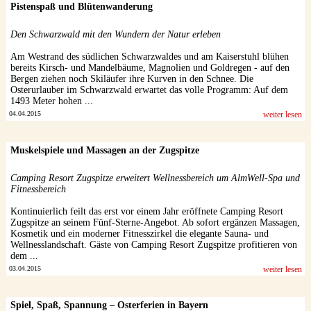
Pistenspaß und Blütenwanderung
Den Schwarzwald mit den Wundern der Natur erleben
Am Westrand des südlichen Schwarzwaldes und am Kaiserstuhl blühen
bereits Kirsch- und Mandelbäume, Magnolien und Goldregen - auf den
Bergen ziehen noch Skiläufer ihre Kurven in den Schnee. Die
Osterurlauber im Schwarzwald erwartet das volle Programm: Auf dem
1493 Meter hohen ...
04.04.2015
weiter lesen
Muskelspiele und Massagen an der Zugspitze
Camping Resort Zugspitze erweitert Wellnessbereich um AlmWell-Spa und
Fitnessbereich
Kontinuierlich feilt das erst vor einem Jahr eröffnete Camping Resort
Zugspitze an seinem Fünf-Sterne-Angebot. Ab sofort ergänzen Massagen,
Kosmetik und ein moderner Fitnesszirkel die elegante Sauna- und
Wellnesslandschaft. Gäste von Camping Resort Zugspitze profitieren von
dem ...
03.04.2015
weiter lesen
Spiel, Spaß, Spannung – Osterferien in Bayern