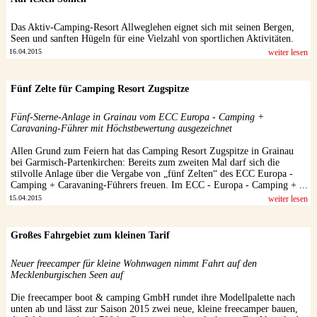
Das Aktiv-Camping-Resort Allweglehen eignet sich mit seinen Bergen,
Seen und sanften Hügeln für eine Vielzahl von sportlichen Aktivitäten.
16.04.2015
weiter lesen
Fünf Zelte für Camping Resort Zugspitze
Fünf-Sterne-Anlage in Grainau vom ECC Europa - Camping +
Caravaning-Führer mit Höchstbewertung ausgezeichnet
Allen Grund zum Feiern hat das Camping Resort Zugspitze in Grainau
bei Garmisch-Partenkirchen: Bereits zum zweiten Mal darf sich die
stilvolle Anlage über die Vergabe von „fünf Zelten“ des ECC Europa -
Camping + Caravaning-Führers freuen. Im ECC - Europa - Camping + ...
15.04.2015
weiter lesen
Großes Fahrgebiet zum kleinen Tarif
Neuer freecamper für kleine Wohnwagen nimmt Fahrt auf den
Mecklenburgischen Seen auf
Die freecamper boot & camping GmbH rundet ihre Modellpalette nach
unten ab und lässt zur Saison 2015 zwei neue, kleine freecamper bauen,