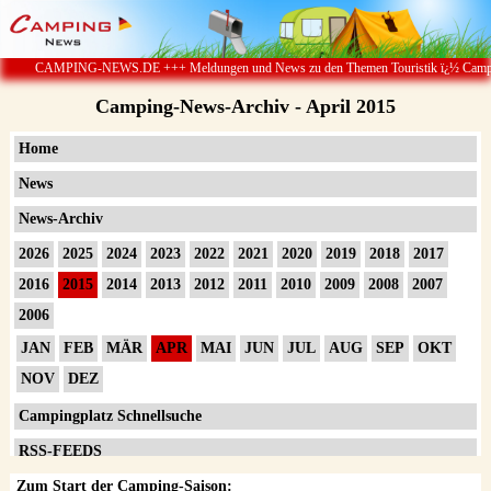
-NEWS.DE +++ Meldungen und News zu den Themen Touristik ï¿½ Camping & Caravan ï¿
Camping-News-Archiv - April 2015
Home
News
News-Archiv
2026
2025
2024
2023
2022
2021
2020
2019
2018
2017
2016
2015
2014
2013
2012
2011
2010
2009
2008
2007
2006
JAN
FEB
MÄR
APR
MAI
JUN
JUL
AUG
SEP
OKT
NOV
DEZ
Campingplatz Schnellsuche
RSS-FEEDS
Zum Start der Camping-Saison:
Impressum