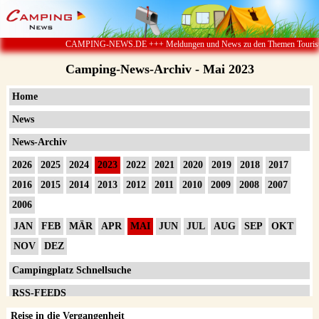
CAMPING-NEWS.DE +++ Meldungen und News zu den Themen Touristik ï¿½ 
Camping-News-Archiv - Mai 2023
Home
News
News-Archiv
2026
2025
2024
2023
2022
2021
2020
2019
2018
2017
2016
2015
2014
2013
2012
2011
2010
2009
2008
2007
2006
JAN
FEB
MÄR
APR
MAI
JUN
JUL
AUG
SEP
OKT
NOV
DEZ
Campingplatz Schnellsuche
RSS-FEEDS
Reise in die Vergangenheit
Impressum