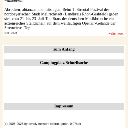
willkommen
Abrocken, abtanzen und mitsingen: Beim 1. Streutal Festival der
nordbayerischen Stadt Mellrichstadt (Landkreis Rhön-Grabfeld) geben
sich vom 21. bis 23. Juli Top-Stars der deutschen Musikbranche ein
actionreiches Stelldichein auf dem weitläufigen Openair-Gelände der
Streuwiese. Top ...
02.05.2023
weiter lesen
zum Anfang
Campingplatz Schnellsuche
Impressum
(c) 2006-2026 by simply network inform. gmbh, 0.07sek