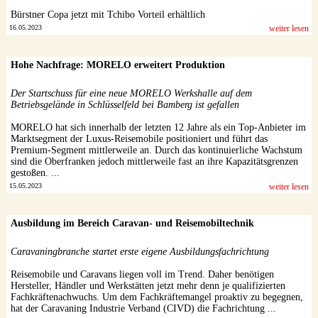
Bürstner Copa jetzt mit Tchibo Vorteil erhältlich
16.05.2023
weiter lesen
Hohe Nachfrage: MORELO erweitert Produktion
Der Startschuss für eine neue MORELO Werkshalle auf dem
Betriebsgelände in Schlüsselfeld bei Bamberg ist gefallen
MORELO hat sich innerhalb der letzten 12 Jahre als ein Top-Anbieter im
Marktsegment der Luxus-Reisemobile positioniert und führt das
Premium-Segment mittlerweile an. Durch das kontinuierliche Wachstum
sind die Oberfranken jedoch mittlerweile fast an ihre Kapazitätsgrenzen
gestoßen. ...
15.05.2023
weiter lesen
Ausbildung im Bereich Caravan- und Reisemobiltechnik
Caravaningbranche startet erste eigene Ausbildungsfachrichtung
Reisemobile und Caravans liegen voll im Trend. Daher benötigen
Hersteller, Händler und Werkstätten jetzt mehr denn je qualifizierten
Fachkräftenachwuchs. Um dem Fachkräftemangel proaktiv zu begegnen,
hat der Caravaning Industrie Verband (CIVD) die Fachrichtung ...