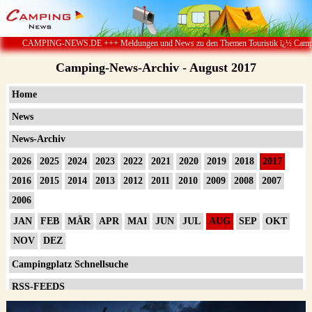
.DE +++ Meldungen und News zu den Themen Touristik ï¿½ Camping & Caravan ï¿½ Cam
Camping-News-Archiv - August 2017
Home
News
News-Archiv
2026
2025
2024
2023
2022
2021
2020
2019
2018
2017
2016
2015
2014
2013
2012
2011
2010
2009
2008
2007
2006
JAN
FEB
MÄR
APR
MAI
JUN
JUL
AUG
SEP
OKT
NOV
DEZ
Campingplatz Schnellsuche
RSS-FEEDS
Impressum