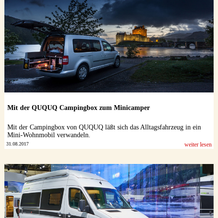
Datenschutzerklärung
Mit der QUQUQ Campingbox zum Minicamper
Mit der Campingbox von QUQUQ läßt sich das Alltagsfahrzeug in ein
Mini-Wohnmobil verwandeln.
31.08.2017
weiter lesen