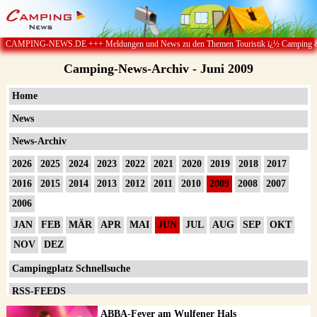
S.DE +++ Meldungen und News zu den Themen Touristik ï¿½ Camping & Caravan ï¿½ Ca
Camping-News-Archiv - Juni 2009
Home
News
News-Archiv
2026
2025
2024
2023
2022
2021
2020
2019
2018
2017
2016
2015
2014
2013
2012
2011
2010
2009
2008
2007
2006
JAN
FEB
MÄR
APR
MAI
JUN
JUL
AUG
SEP
OKT
NOV
DEZ
Campingplatz Schnellsuche
RSS-FEEDS
Impressum
ABBA-Fever am Wulfener Hals