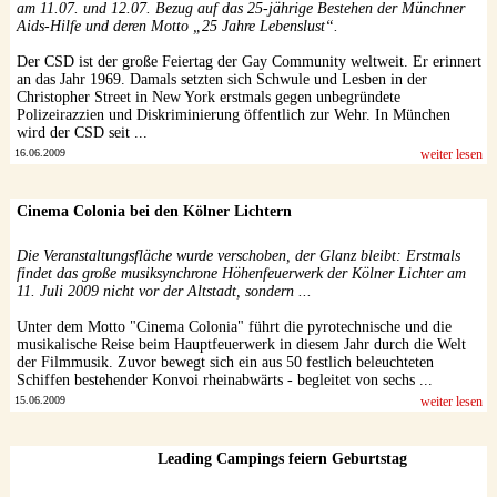
am 11.07. und 12.07. Bezug auf das 25-jährige Bestehen der Münchner
Aids-Hilfe und deren Motto „25 Jahre Lebenslust“.
Der CSD ist der große Feiertag der Gay Community weltweit. Er erinnert
an das Jahr 1969. Damals setzten sich Schwule und Lesben in der
Christopher Street in New York erstmals gegen unbegründete
Polizeirazzien und Diskriminierung öffentlich zur Wehr. In München
wird der CSD seit ...
16.06.2009
weiter lesen
Cinema Colonia bei den Kölner Lichtern
Die Veranstaltungsfläche wurde verschoben, der Glanz bleibt: Erstmals
findet das große musiksynchrone Höhenfeuerwerk der Kölner Lichter am
11. Juli 2009 nicht vor der Altstadt, sondern ...
Unter dem Motto "Cinema Colonia" führt die pyrotechnische und die
musikalische Reise beim Hauptfeuerwerk in diesem Jahr durch die Welt
der Filmmusik. Zuvor bewegt sich ein aus 50 festlich beleuchteten
Schiffen bestehender Konvoi rheinabwärts - begleitet von sechs ...
15.06.2009
weiter lesen
Leading Campings feiern Geburtstag