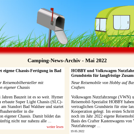
Camping-News-Archiv - Mai 2022
t eigene Chassis-Fertigung in Bad
HOBBY und Volkswagen Nutzfahrz
Grundstein für langfristige Zusa
r Reisemobilhersteller mit
Neue Reisemobile von Hobby auf Basi
on eigener Chassis
Crafters
 Jahren Bauzeit ist es so weit. Hymer
Volkswagen Nutzfahrzeuge (VWN) u
eu erbaute Super Light Chassis (SLC)-
Reisemobil-Spezialist HOBBY haben
e am Standort Bad Waldsee und startet
vertraglichen Grundstein für eine lan
fbauhersteller in die
Kooperation gelegt. Im ersten Schr
n eigener Chassis. Damit bildet das
noch im Jahr 2022 eigene Reisemobi
ftig nicht nur nahezu alle ...
Basis des Crafter Kastenwagens von
Nutzfahrzeuge ...
weiter lesen
19.05.2022