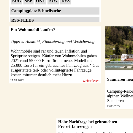
AUG
SEP
OKT
NOV
DEZ
Campingplatz Schnellsuche
RSS-FEEDS
Ein Wohnmobil kaufen?
Impressum
Datenschutzerklärung
Tipps zu Auswahl, Finanzierung und Versicherung
Wohnmobile sind rar und teuer. Inflation und
Spritprise steigen. Käufer von Wohnmobilen gaben
2021 rund 55.000 Euro für ein neues Modell und
25.000 Euro für ein gebrauchtes Fahrzeug aus.* Gut
ausgestattete teil- oder vollintegrierte Fahrzeuge
kosten mitunter deutlich mehr.Hinzu ...
Saunieren neu
13.05.2022
weiter lesen
Camping-Resort
alpinen Wellne
Saunieren
13.05.2022
Hohe Nachfrage bei gebrauchten
Freizeitfahrzeugen