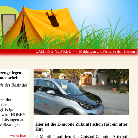
CAMPING-NEWS.DE +++ Meldungen und News zu den Themen Touristik ï
euge legen
mmenarbeit
s des Basis des
nd der
 den
gfristige
itt wird HOBBY
l-Lösungen auf
Hier ist die E-mobile Zukunft schon fast ein alter
 Volkswagen
Hut
weiter lesen
E-Mobilität auf dem Kur-Gutshof Camping Arterhof