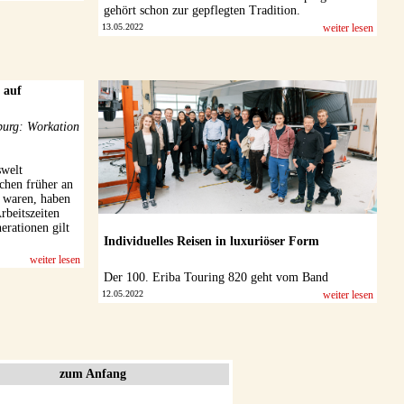
gehört schon zur gepflegten Tradition.
13.05.2022
weiter lesen
 auf
urg: Workation
swelt
chen früher an
 waren, haben
rbeitszeiten
erationen gilt
Individuelles Reisen in luxuriöser Form
weiter lesen
Der 100. Eriba Touring 820 geht vom Band
12.05.2022
weiter lesen
zum Anfang