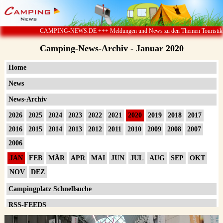
CAMPING-NEWS.DE +++ Meldungen und News zu den Themen Touristik ï¿½ Campin
Camping-News-Archiv - Januar 2020
Home
News
News-Archiv
2026
2025
2024
2023
2022
2021
2020
2019
2018
2017
2016
2015
2014
2013
2012
2011
2010
2009
2008
2007
2006
JAN
FEB
MÄR
APR
MAI
JUN
JUL
AUG
SEP
OKT
NOV
DEZ
Campingplatz Schnellsuche
RSS-FEEDS
Impressum