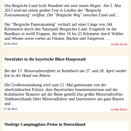
Das Bergische Land lockt Wanderer mit zwei neuen Wegen: Am 5. Mai
2013 wird mit einem großen Fest in Lindlar der "Bergische
Panoramasteig" eröffnet. Der "Bergische Weg" zwischen Essen und ...
Der "Bergische Panoramasteig" verläuft auf einer Länge von 244
Kilometern durch den Naturpark Bergisches Land. Eingeteilt ist der
Rundkurs in zwölf Etappen, die über 16 bis 25 Kilometer durch Wälder
und Wiesen sowie vorbei an Flüssen, Bächen und Talsperren ...
18.04.2013
weiter lesen
Sternfahrt in die bayerische Biker-Hauptstadt
Bei der 13. Motorradsternfahrt ist Kulmbach am 27. und 28. April wieder
fest in der Hand von Bikern.
Die Großveranstaltung wird zum 12. Mal gemeinsam von der
oberfränkischen Polizei, dem Bayerischen Innenministerium und der
Kulmbacher Brauerei auf die Beine gestellt.Das größte Motorradtreffen
Süddeutschlands führt Motorradfahrer und Interessierte aus ganz Bayern
und ...
17.04.2013
weiter lesen
Niedrige Campingplatz-Preise in Deutschland