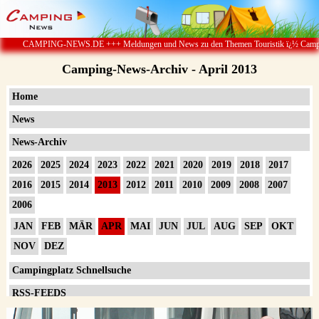
EWS.DE +++ Meldungen und News zu den Themen Touristik ï¿½ Camping & Caravan ï¿½ 
Camping-News-Archiv - April 2013
Home
News
News-Archiv
2026
2025
2024
2023
2022
2021
2020
2019
2018
2017
2016
2015
2014
2013
2012
2011
2010
2009
2008
2007
2006
JAN
FEB
MÄR
APR
MAI
JUN
JUL
AUG
SEP
OKT
NOV
DEZ
Campingplatz Schnellsuche
RSS-FEEDS
Impressum