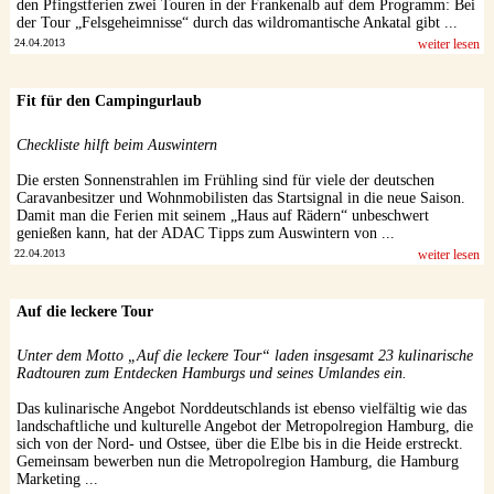
den Pfingstferien zwei Touren in der Frankenalb auf dem Programm: Bei
der Tour „Felsgeheimnisse“ durch das wildromantische Ankatal gibt ...
24.04.2013
weiter lesen
Fit für den Campingurlaub
Checkliste hilft beim Auswintern
Die ersten Sonnenstrahlen im Frühling sind für viele der deutschen
Caravanbesitzer und Wohnmobilisten das Startsignal in die neue Saison.
Damit man die Ferien mit seinem „Haus auf Rädern“ unbeschwert
genießen kann, hat der ADAC Tipps zum Auswintern von ...
22.04.2013
weiter lesen
Auf die leckere Tour
Unter dem Motto „Auf die leckere Tour“ laden insgesamt 23 kulinarische
Radtouren zum Entdecken Hamburgs und seines Umlandes ein.
Das kulinarische Angebot Norddeutschlands ist ebenso vielfältig wie das
landschaftliche und kulturelle Angebot der Metropolregion Hamburg, die
sich von der Nord- und Ostsee, über die Elbe bis in die Heide erstreckt.
Gemeinsam bewerben nun die Metropolregion Hamburg, die Hamburg
Marketing ...