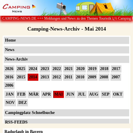
++ Meldungen und News zu den Themen Touristik ï¿½ Camping & Caravan ï¿½ Campingp
Camping-News-Archiv - Mai 2014
Home
News
News-Archiv
2026
2025
2024
2023
2022
2021
2020
2019
2018
2017
2016
2015
2014
2013
2012
2011
2010
2009
2008
2007
2006
JAN
FEB
MÄR
APR
MAI
JUN
JUL
AUG
SEP
OKT
NOV
DEZ
Campingplatz Schnellsuche
RSS-FEEDS
Radurlaub in Bayern
Impressum