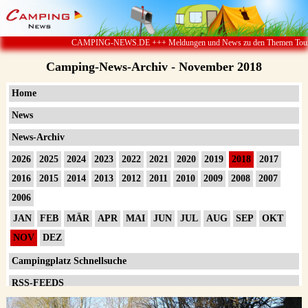
CAMPING-NEWS.DE +++ Meldungen und News zu den Themen Touristik ï¿
Camping-News-Archiv - November 2018
Home
News
News-Archiv
2026
2025
2024
2023
2022
2021
2020
2019
2018
2017
2016
2015
2014
2013
2012
2011
2010
2009
2008
2007
2006
JAN
FEB
MÄR
APR
MAI
JUN
JUL
AUG
SEP
OKT
NOV
DEZ
Campingplatz Schnellsuche
RSS-FEEDS
Impressum