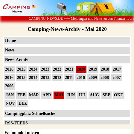
CAMPING-NEWS.DE +++ Meldungen und News zu den Themen Touristik ï¿½ Ca
Camping-News-Archiv - Mai 2020
Home
News
News-Archiv
2026
2025
2024
2023
2022
2021
2020
2019
2018
2017
2016
2015
2014
2013
2012
2011
2010
2009
2008
2007
2006
JAN
FEB
MÄR
APR
MAI
JUN
JUL
AUG
SEP
OKT
NOV
DEZ
Campingplatz Schnellsuche
RSS-FEEDS
Wohnmobil mieten
Impressum