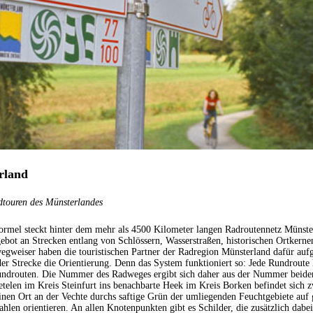
rland
dtouren des Münsterlandes
ormel steckt hinter dem mehr als 4500 Kilometer langen Radroutennetz Münst
ngebot an Strecken entlang von Schlössern, Wasserstraßen, historischen Ortker
weiser haben die touristischen Partner der Radregion Münsterland dafür aufge
 der Strecke die Orientierung. Denn das System funktioniert so: Jede Rundrou
undrouten. Die Nummer des Radweges ergibt sich daher aus der Nummer beide
telen im Kreis Steinfurt ins benachbarte Heek im Kreis Borken befindet sich
nen Ort an der Vechte durchs saftige Grün der umliegenden Feuchtgebiete auf
hlen orientieren. An allen Knotenpunkten gibt es Schilder, die zusätzlich dabei 