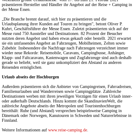
präsentieren Hersteller und Händler ihr Angebot auf der Reise + Camping in
der Messe Essen.
„Die Branche brennt darauf, sich hier zu präsentieren und die
Urlaubsplanung ihrer Kunden auf Touren zu bringen“, betont Oliver P.
Kuhrt, Geschäftsführer der Messe Essen. Zuletzt präsentierten sich auf der
Messe rund 750 Aussteller und Destinationen. 82 Prozent der Besucher
nutzten deren Angebot und haben etwas gekauft oder bestellt. 2021 erwartet
sie ein umfassendes Angebot an Fahrzeugen, Mobilheimen, Zelten sowie
Zubehör. Insbesondere die Nachfrage nach Fahrzeugen verzeichnet immer
wieder neue Rekorde: Reisemobile, Caravans, Campingbusse, Anhänger,
Klapp- und Faltcaravans, Kastenwagen und Zugfahrzeuge sind auch deshalb
gerade so beliebt, weil sie ganz unkompliziert den Abstand zu anderen
Reisenden ermöglichen.
Urlaub abseits der Hochburgen
Außerdem präsentieren sich die Anbieter von Campingreisen, Fahrradreisen,
Familienurlauben und Wanderreisen sowie Campingplätze. Zahlreiche
Destinationen werben mit ihren jeweiligen Vorzügen für einen Urlaub inner-
oder außerhalb Deutschlands. Hinzu kommt die SkandinavienWelt, die
zahlreiche Angebote abseits der Metropolen und Touristenhochburgen
bereithält: Ruhe (und Abstand) versprechen beispielsweise Camping in
Dänemark oder Norwegen, Kanutouren in Schweden und Naturerlebnisse in
Finnland.
Weitere Informationen auf
www.reise-camping.de
.