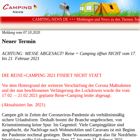
CAMPING-NEWS.DE +++ Meldungen und News zu den Themen Touristik
Meldung vom 07.10.2020
Neuer Termin
ACHTUNG: MESSE ABGESAGT! Reise + Camping öffnet NICHT vom 17.
bis 21. Februar 2021
DIE REISE+CAMPING 2021 FINDET NICHT STATT
Vor dem Hintergrund der weiteren Verschärfung der Corona Maßnahmen
und der nun beschlossenen Verlängerung des Lockdowns wurde die vom
17.02. – 21.02.2021 geplante Reise+Camping leider abgesagt.
(Aktualsisiert Jan. 2021)
Campen gilt in Zeiten der Coronavirus-Pandemie als verhältnismäßig
sichere Urlaubsform. Deshalb boomt die Branche ungebrochen, von
Krisenstimmung keine Spur. Im Gegenteil: Viele Campingplätze sind
ausgebucht, die Nachfrage nach Wohnmobilen und Caravans ist mit Beginn
der Pandemie nochmal gestiegen. Beste Voraussetzungen also für Nordrhein-
Westfalens größte Urlaubsmesse: Vom 17. bis zum 21. Februar 2021