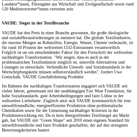
Laudator*innen, Ehrengäste aus Wirtschaft und Zivilgesellschaft sowie rund
120 Medienvertreter*innen vertreten sein.
VAUDE: Sieger in der Textilbranche
VAUDE hat den Preis in einer Branche gewonnen, die große ökologische
und sozialeHerausforderungen zu meistern hat. Die globale Textilindustrie,
die enorme Mengen an Rohstoffen, Energie, Wasser, Chemie verbraucht, ist
für rund 10 Prozent der weltweiten CO2-Emissionen verantwortlich.
Folglich ist sie ein entscheidender Faktor für den Fortschritt der weltweiten
nachhaltigen Transformation. “Wir zeigen, dass es auch in der
problematischen Textilindustrie möglich ist, sinnvolle Alternativen und
Lösungen zu entwickeln. Verbindliche Umwelt- und Sozialstandards in der
Wertschöpfungskette müssen selbstverständlich werden”, fordert Uwe
Gottschalk, VAUDE Geschäftsleitung Produkte.
Im Rahmen der nachhaltigen Transformation engagiert sich VAUDE seit
vielen Jahren, gemeinsam mit der unabhängigen Fair Wear Foundation, für
hohe Sozialstandards, gute Arbeitsbedingungen und faire Löhne in der
weltweiten Lieferkette. Zugleich setzt sich VAUDE kontinuierlich für eine
umweltfreundliche, energieeffiziente Produktion ohne problematische
Chemikalien sowie für die Umsetzung nachhaltiger Kriterien in der
Produktentwicklung ein. Da es kein übergreifendes Textilsiegel am Markt
gab, hat VAUDE mit “Green Shape” seit 2010 einen eigenen Standard für
umweltfreundliche und faire Produkte geschaffen, der auf den strengsten
Bewertungskriterien basiert.