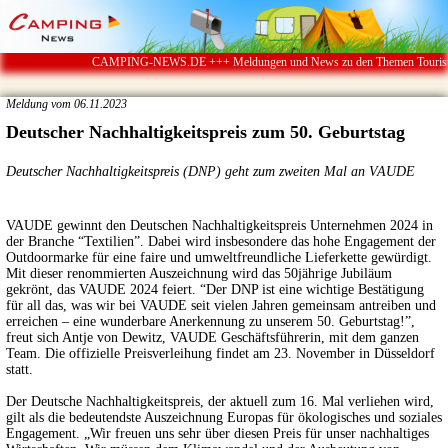
CAMPING-NEWS.DE +++ Meldungen und News zu den Themen Touristik ï¿½ 
Meldung vom 06.11.2023
Deutscher Nachhaltigkeitspreis zum 50. Geburtstag
Deutscher Nachhaltigkeitspreis (DNP) geht zum zweiten Mal an VAUDE
VAUDE gewinnt den Deutschen Nachhaltigkeitspreis Unternehmen 2024 in
der Branche “Textilien”. Dabei wird insbesondere das hohe Engagement der
Outdoormarke für eine faire und umweltfreundliche Lieferkette gewürdigt.
Mit dieser renommierten Auszeichnung wird das 50jährige Jubiläum
gekrönt, das VAUDE 2024 feiert. “Der DNP ist eine wichtige Bestätigung
für all das, was wir bei VAUDE seit vielen Jahren gemeinsam antreiben und
erreichen – eine wunderbare Anerkennung zu unserem 50. Geburtstag!”,
freut sich Antje von Dewitz, VAUDE Geschäftsführerin, mit dem ganzen
Team. Die offizielle Preisverleihung findet am 23. November in Düsseldorf
statt.
Der Deutsche Nachhaltigkeitspreis, der aktuell zum 16. Mal verliehen wird,
gilt als die bedeutendste Auszeichnung Europas für ökologisches und soziales
Engagement. „Wir freuen uns sehr über diesen Preis für unser nachhaltiges