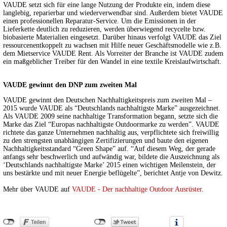
VAUDE setzt sich für eine lange Nutzung der Produkte ein, indem diese
langlebig, reparierbar und wiederverwendbar sind. Außerdem bietet VAUDE
einen professionellen Reparatur-Service. Um die Emissionen in der
Lieferkette deutlich zu reduzieren, werden überwiegend recycelte bzw.
biobasierte Materialien eingesetzt. Darüber hinaus verfolgt VAUDE das Ziel
ressourcenentkoppelt zu wachsen mit Hilfe neuer Geschäftsmodelle wie z.B.
dem Mietservice VAUDE Rent. Als Vorreiter der Branche ist VAUDE zudem
ein maßgeblicher Treiber für den Wandel in eine textile Kreislaufwirtschaft.
VAUDE gewinnt den DNP zum zweiten Mal
VAUDE gewinnt den Deutschen Nachhaltigkeitspreis zum zweiten Mal –
2015 wurde VAUDE als “Deutschlands nachhaltigste Marke” ausgezeichnet.
Als VAUDE 2009 seine nachhaltige Transformation begann, setzte sich die
Marke das Ziel “Europas nachhaltigste Outdoormarke zu werden”. VAUDE
richtete das ganze Unternehmen nachhaltig aus, verpflichtete sich freiwillig
zu den strengsten unabhängigen Zertifizierungen und baute den eigenen
Nachhaltigkeitsstandard “Green Shape” auf. “Auf diesem Weg, der gerade
anfangs sehr beschwerlich und aufwändig war, bildete die Auszeichnung als
‘Deutschlands nachhaltigste Marke’ 2015 einen wichtigen Meilenstein, der
uns bestärkte und mit neuer Energie beflügelte”, berichtet Antje von Dewitz.
Mehr über VAUDE auf
VAUDE - Der nachhaltige Outdoor Ausrüster
.