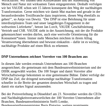
Wirtschaften. Wir müssen dem Klimawandel und der Ausbeutung von
Mensch und Natur mit wirksamen Taten entgegentreten. Deshalb verfolgen
wir bei VAUDE schon seit 15 Jahren konsequent den Weg der nachhaltigen
Transformation. Gerne möchten wir damit Mut machen und gerade in der
herausfordernden Textilbranche dazu inspirieren, diesen Weg ebenfalls zu
gehen!“, so Antje von Dewitz. “Der DNP ist eine Belohnung für unser
interdisziplinäres Team und unser langjähriges Engagement in der
weltweiten Lieferkette”, betont Jan Lorch, VAUDE Geschäftsleitung
Vertrieb und CSR. VAUDE sieht in der Auszeichnung, mit der die Produkte
gekennzeichnet werden dürfen, auch eine wertvolle Orientierung für die
Konsument*innen. Immer mehr Menschen möchten in ihrem Alltag
Verantwortung übernehmen und bewusst einkaufen – dafür ist es wichtig,
nachhaltige Produkte auf einen Blick zu erkennen.
DNP Unternehmen zeichnet Vorreiter von 100 Branchen aus
In diesem Jahr werden erstmals Unternehmen aus 100 Branchen
ausgezeichnet, die gemeinsam mit dem Bundesumweltministerium und der
DIHK ausgewählt wurden. Die 100 Sieger und damit Vorreiter aller
Wirtschaftszweige bekommen so eine gemeinsame Bühne. Dabei verfolgt der
DNP das Ziel, die dringend notwendige nachhaltige Transformation
schneller in die Breite der gesamten deutschen Wirtschaft zu tragen und
damit ein starkes Signal auszusenden.
Bei der Preisverleihung in Düsseldorf am 23. November werden die CEOs
und Nachhaltigkeitsverantwortlichen der 100 Vorreiter-Unternehmen aller
Branchen, Bundesumweltministerin Steffi Lemke,
Bundesverteidigungsminister Boris Pistorius, weitere prominente