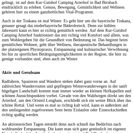
gelingt, ist auf dem Kur-Gutshof Camping Arterhof in Bad Birnbach
eindrücklich zu erleben. Genuss, Bewegung, Gemütlichkeit und Wellness
gehören hier zu einem ganzheitlichen Vital-Programm.
Auch in der Toskana ist mal Winter. Es geht hier um die bayerische Toskana,
genauer gesagt das niederbayerische Bäderdreieck. Denn zur kühlen
Jahreszeit kann es hier so richtig gemütlich werden. Auf dem Kur-Gutshof
Camping Arterhof funktioniert das mit richtig viel Komfort und allem, was
zum Wohlergehen für die Gesundheit von Bedeutung ist. Das beginnt beim
gemütlichen Wohnen, geht über Wellness, therapeutische Behandlungen in
der platzeigenen Physiopraxis, Entspannung und kulinarischer Verwöhnung
bis hin zu sportlichen Betätigungsmöglichkeiten in der Region, die hier zu
genüge vorhanden sind, eben auch im Winter.
Aktiv und Geruhsam
Radfahren, Spazieren und Wandern stehen dabei ganz vorne an. Auf
zahlreichen Wanderrouten und gepflegten Winterwanderwegen in der sanft
hügeligen Landschaft kommt man immer wieder an kleinen Hofkapellen und
schönen Aussichtspunkten vorbei. Gerade von den Waldwegen direkt um den
Arterhof, um den Ortsteil Lengham, erschließt sich ein weiter Blick über das
schöne Rottal. Und wenn es mal so richtig kalt wird, kann es außerdem auf
den umliegenden zugefrorenen Seen beim Eislaufen oder Eisstockschießen
richtig spaßig werden.
An aktionsreichen Tagen entsteht denn auch schnell das Bedürfnis nach
wohltuender Entspannung. Die kann man sich ganz genüsslich im eigenen