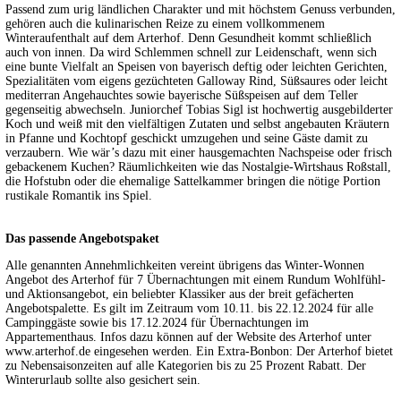
Passend zum urig ländlichen Charakter und mit höchstem Genuss verbunden,
gehören auch die kulinarischen Reize zu einem vollkommenem
Winteraufenthalt auf dem Arterhof. Denn Gesundheit kommt schließlich
auch von innen. Da wird Schlemmen schnell zur Leidenschaft, wenn sich
eine bunte Vielfalt an Speisen von bayerisch deftig oder leichten Gerichten,
Spezialitäten vom eigens gezüchteten Galloway Rind, Süßsaures oder leicht
mediterran Angehauchtes sowie bayerische Süßspeisen auf dem Teller
gegenseitig abwechseln. Juniorchef Tobias Sigl ist hochwertig ausgebilderter
Koch und weiß mit den vielfältigen Zutaten und selbst angebauten Kräutern
in Pfanne und Kochtopf geschickt umzugehen und seine Gäste damit zu
verzaubern. Wie wär’s dazu mit einer hausgemachten Nachspeise oder frisch
gebackenem Kuchen? Räumlichkeiten wie das Nostalgie-Wirtshaus Roßstall,
die Hofstubn oder die ehemalige Sattelkammer bringen die nötige Portion
rustikale Romantik ins Spiel.
Das passende Angebotspaket
Alle genannten Annehmlichkeiten vereint übrigens das Winter-Wonnen
Angebot des Arterhof für 7 Übernachtungen mit einem Rundum Wohlfühl-
und Aktionsangebot, ein beliebter Klassiker aus der breit gefächerten
Angebotspalette. Es gilt im Zeitraum vom 10.11. bis 22.12.2024 für alle
Campinggäste sowie bis 17.12.2024 für Übernachtungen im
Appartementhaus. Infos dazu können auf der Website des Arterhof unter
www.arterhof.de eingesehen werden. Ein Extra-Bonbon: Der Arterhof bietet
zu Nebensaisonzeiten auf alle Kategorien bis zu 25 Prozent Rabatt. Der
Winterurlaub sollte also gesichert sein.