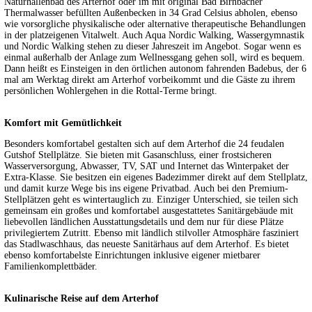
Naturhallenbad des Arterhof oder im mit original Bad Birnbacher
Thermalwasser befüllten Außenbecken in 34 Grad Celsius abholen, ebenso
wie vorsorgliche physikalische oder alternative therapeutische Behandlungen
in der platzeigenen Vitalwelt. Auch Aqua Nordic Walking, Wassergymnastik
und Nordic Walking stehen zu dieser Jahreszeit im Angebot. Sogar wenn es
einmal außerhalb der Anlage zum Wellnessgang gehen soll, wird es bequem.
Dann heißt es Einsteigen in den örtlichen autonom fahrenden Badebus, der 6
mal am Werktag direkt am Arterhof vorbeikommt und die Gäste zu ihrem
persönlichen Wohlergehen in die Rottal-Terme bringt.
Komfort mit Gemütlichkeit
Besonders komfortabel gestalten sich auf dem Arterhof die 24 feudalen
Gutshof Stellplätze. Sie bieten mit Gasanschluss, einer frostsicheren
Wasserversorgung, Abwasser, TV, SAT und Internet das Winterpaket der
Extra-Klasse. Sie besitzen ein eigenes Badezimmer direkt auf dem Stellplatz,
und damit kurze Wege bis ins eigene Privatbad. Auch bei den Premium-
Stellplätzen geht es wintertauglich zu. Einziger Unterschied, sie teilen sich
gemeinsam ein großes und komfortabel ausgestattetes Sanitärgebäude mit
liebevollen ländlichen Ausstattungsdetails und dem nur für diese Plätze
privilegiertem Zutritt. Ebenso mit ländlich stilvoller Atmosphäre fasziniert
das Stadlwaschhaus, das neueste Sanitärhaus auf dem Arterhof. Es bietet
ebenso komfortabelste Einrichtungen inklusive eigener mietbarer
Familienkomplettbäder.
Kulinarische Reise auf dem Arterhof