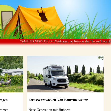
S.DE +++ Meldungen und News zu den Themen Touristik ï¿½ Camping & Caravan ï¿½ Ca
wagen
Etrusco entwickelt Van Baureihe weiter
wcomer
Neue Generation mit Hubbett