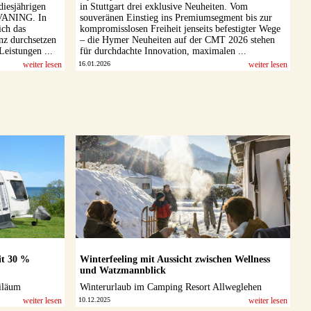
diesjährigen
in Stuttgart drei exklusive Neuheiten. Vom
VANING. In
souveränen Einstieg ins Premiumsegment bis zur
ich das
kompromisslosen Freiheit jenseits befestigter Wege
nz durchsetzen
– die Hymer Neuheiten auf der CMT 2026 stehen
Leistungen ...
für durchdachte Innovation, maximalen ...
weiter lesen
16.01.2026
weiter lesen
it 30 %
Winterfeeling mit Aussicht zwischen Wellness
und Watzmannblick
iläum
Winterurlaub im Camping Resort Allweglehen
weiter lesen
10.12.2025
weiter lesen