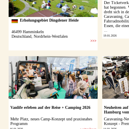
Der Ticketverk
hat begonnen. 
dreht sich in d
Caravaning, C
Fahrradmobilit
Essen, die einen
...
19.01.2026
Vanlife erleben auf der Reise + Camping 2026
Neuheiten auf
Hamburg vom 5
Mehr Platz, neues Camp-Konzept und praxisnahes
Caravaning-Ne
Programm
Konzept - Prem
16.01.2026
14.01.2026