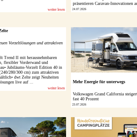
präsentieren Caravan-Innovationen
weiter lesen
24.07.2026
Zelte
euen Vorzeltlösungen und attraktiven
lt Trend II mit herausnehmbaren
, flexibler Vorderwand und
au• Jubiläums-Vorzelt Edition 40 in
n (240/280/300 cm) zum attraktiven
ältlich• dwt Zelte zeigt Neuheiten
Mehr Energie für unterwegs
ösungen live auf ...
weiter lesen
Volkswagen Grand California steiger
fast 40 Prozent
23.07.2026