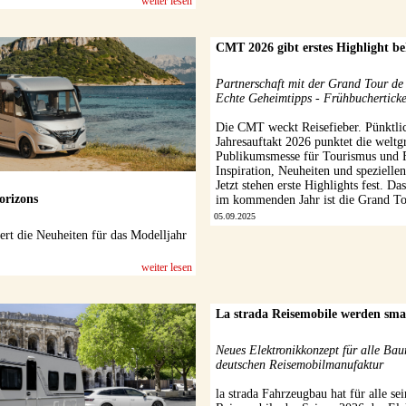
weiter lesen
CMT 2026 gibt erstes Highlight b
Partnerschaft mit der Grand Tour de
Echte Geheimtipps - Frühbucherticke
Die CMT weckt Reisefieber. Pünktli
Jahresauftakt 2026 punktet die weltg
Publikumsmesse für Tourismus und F
Inspiration, Neuheiten und spezielle
Jetzt stehen erste Highlights fest. Da
orizons
im kommenden Jahr ist die Grand Tou
05.09.2025
ert die Neuheiten für das Modelljahr
weiter lesen
La strada Reisemobile werden sma
Neues Elektronikkonzept für alle Bau
deutschen Reisemobilmanufaktur
la strada Fahrzeugbau hat für alle s