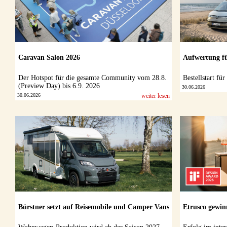
Caravan Salon 2026
Aufwertung fü
Der Hotspot für die gesamte Community vom 28.8.
Bestellstart fü
(Preview Day) bis 6.9. 2026
30.06.2026
30.06.2026
weiter lesen
Bürstner setzt auf Reisemobile und Camper Vans
Etrusco gewi