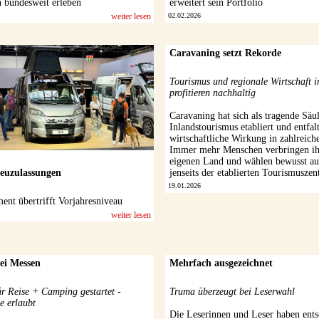
 bundesweit erleben
erweitert sein Portfolio
weiter lesen
02.02.2026
Caravaning setzt Rekorde
Tourismus und regionale Wirtschaft 
profitieren nachhaltig
Caravaning hat sich als tragende Säu
Inlandstourismus etabliert und entfalt
wirtschaftliche Wirkung in zahlreich
Immer mehr Menschen verbringen ih
eigenen Land und wählen bewusst au
euzulassungen
jenseits der etablierten Tourismuszent
19.01.2026
ent übertrifft Vorjahresniveau
weiter lesen
wei Messen
Mehrfach ausgezeichnet
ür Reise + Camping gestartet -
Truma überzeugt bei Leserwahl
e erlaubt
Die Leserinnen und Leser haben ent