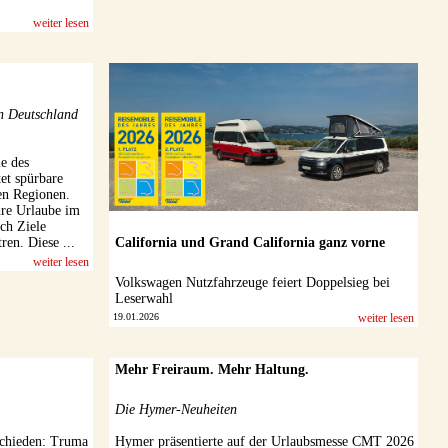
weiter lesen
in Deutschland
le des
et spürbare
en Regionen.
re Urlaube im
ch Ziele
California und Grand California ganz vorne
ren. Diese ...
weiter lesen
Volkswagen Nutzfahrzeuge feiert Doppelsieg bei
Leserwahl
19.01.2026
weiter lesen
Mehr Freiraum. Mehr Haltung.
Die Hymer-Neuheiten
schieden: Truma
Hymer präsentierte auf der Urlaubsmesse CMT 2026