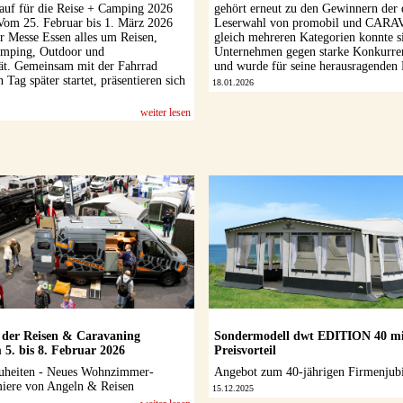
auf für die Reise + Camping 2026
gehört erneut zu den Gewinnern der 
Vom 25. Februar bis 1. März 2026
Leserwahl von promobil und CARA
er Messe Essen alles um Reisen,
gleich mehreren Kategorien konnte s
amping, Outdoor und
Unternehmen gegen starke Konkurre
ät. Gemeinsam mit der Fahrrad
und wurde für seine herausragenden 
 Tag später startet, präsentieren sich
18.01.2026
weiter lesen
 der Reisen & Caravaning
Sondermodell dwt EDITION 40 m
. bis 8. Februar 2026
Preisvorteil
uheiten - Neues Wohnzimmer-
Angebot zum 40-jährigen Firmenjub
iere von Angeln & Reisen
15.12.2025