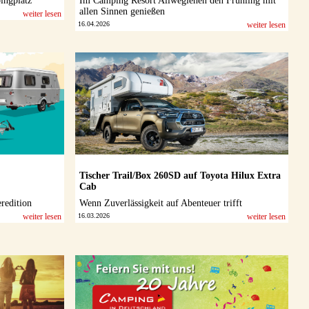
ingplatz
Im Camping Resort Allweglehen den Frühling mit
allen Sinnen genießen
weiter lesen
16.04.2026
weiter lesen
Tischer Trail/Box 260SD auf Toyota Hilux Extra
Cab
redition
Wenn Zuverlässigkeit auf Abenteuer trifft
weiter lesen
16.03.2026
weiter lesen