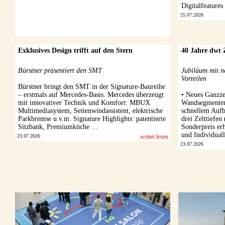
Digitalfeatures
25.07.2026
Exklusives Design trifft auf den Stern
40 Jahre dwt 
Bürstner präsentiert den SMT
Jubiläum mit n
Vorteilen
Bürstner bringt den SMT in der Signature-Baureihe
– erstmals auf Mercedes-Basis. Mercedes überzeugt
• Neues Ganzze
mit innovativer Technik und Komfort: MBUX
Wandsegmenten
Multimediasystem, Seitenwindassistent, elektrische
schnellem Aufb
Parkbremse u.v.m. Signature Highlights: patentierte
drei Zelttiefe
Sitzbank, Premiumküche ...
Sonderpreis erh
und Individuall
23.07.2026
weiter lesen
23.07.2026