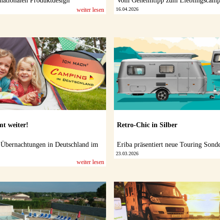
rnationalen Produktdesign
Vom Geheimtipp zum Lieblingscamp
weiter lesen
16.04.2026
t weiter!
Retro-Chic in Silber
 Übernachtungen in Deutschland im
Eriba präsentiert neue Touring Sonde
23.03.2026
weiter lesen