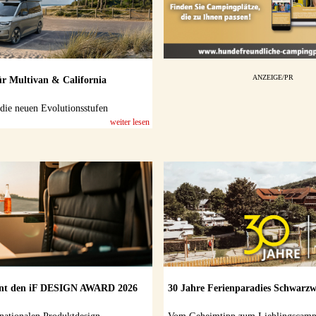
ANZEIGE/PR
r Multivan & California
r die neuen Evolutionsstufen
weiter lesen
nnt den iF DESIGN AWARD 2026
30 Jahre Ferienparadies Schwarzw