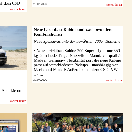
 auf dem CSD
23.07.2026
weiter lesen
weiter lesen
Neue Leichtbau-Kabine und zwei besondere
Kombinationen
Neue Spezialvariante der bewährten 200er-Baureihe
• Neue Leichtbau-Kabine 200 Super Light: nur 550
kg, 2 m Bodenlänge, Nasszelle – Manufakturqualität
Made in Germany• Flexibilität pur: die neue Kabine
passt auf verschiedenste Pickups – unabhängig von
Marke und Modell• Außerdem auf dem CSD: VW
T7 ...
20.07.2026
weiter lesen
t Autarkie um
weiter lesen