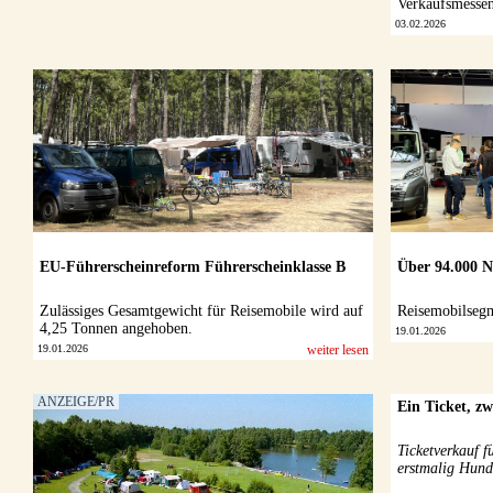
Verkaufsmessen
03.02.2026
EU-Führerscheinreform Führerscheinklasse B
Über 94.000 N
Zulässiges Gesamtgewicht für Reisemobile wird auf
Reisemobilsegm
4,25 Tonnen angehoben.
19.01.2026
19.01.2026
weiter lesen
Ein Ticket, z
Ticketverkauf f
erstmalig Hund