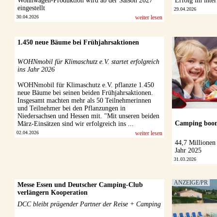
Wohnwagen-Produktion wird ab der Saison 2027
Erfolg im inte
eingestellt
29.04.2026
30.04.2026
weiter lesen
1.450 neue Bäume bei Frühjahrsaktionen
WOHNmobil für Klimaschutz e.V. startet erfolgreich
ins Jahr 2026
WOHNmobil für Klimaschutz e.V. pflanzte 1.450
neue Bäume bei seinen beiden Frühjahrsaktionen.
Insgesamt machten mehr als 50 Teilnehmerinnen
und Teilnehmer bei den Pflanzungen in
Niedersachsen und Hessen mit. "Mit unseren beiden
Camping boom
März-Einsätzen sind wir erfolgreich ins ...
02.04.2026
weiter lesen
44,7 Millionen
Jahr 2025
31.03.2026
Messe Essen und Deutscher Camping-Club
verlängern Kooperation
DCC bleibt prägender Partner der Reise + Camping