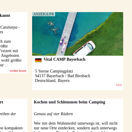
ekannt
 Catalunya -
ts
ch zum
rößte
reizeit mit
n Angeboten.
s wohl größte:
r ...
weiter lesen
rt
Kochen und Schlemmen beim Camping
reihen der
Genuss auf vier Rädern
Wer mit dem Wohnmobil unterwegs ist, will nicht
eine kompakten
nur neue Orte entdecken, sondern auch unterwegs